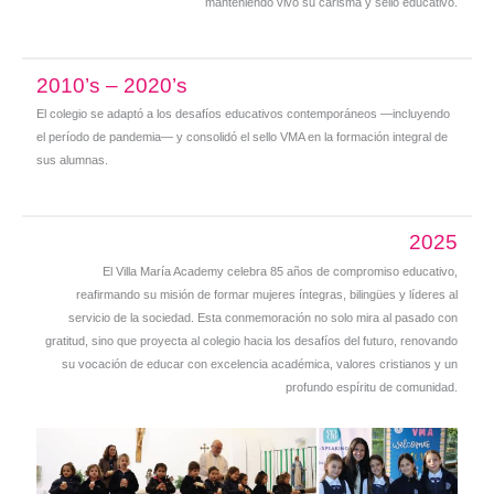
manteniendo vivo su carisma y sello educativo.
2010’s – 2020’s
El colegio se adaptó a los desafíos educativos contemporáneos —incluyendo
el período de pandemia— y consolidó el sello VMA en la formación integral de
sus alumnas.
2025
El Villa María Academy celebra 85 años de compromiso educativo,
reafirmando su misión de formar mujeres íntegras, bilingües y líderes al
servicio de la sociedad. Esta conmemoración no solo mira al pasado con
gratitud, sino que proyecta al colegio hacia los desafíos del futuro, renovando
su vocación de educar con excelencia académica, valores cristianos y un
profundo espíritu de comunidad.