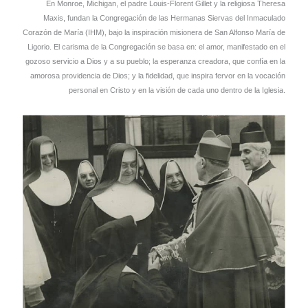
En Monroe, Michigan, el padre Louis-Florent Gillet y la religiosa Theresa
Maxis, fundan la Congregación de las Hermanas Siervas del Inmaculado
Corazón de María (IHM), bajo la inspiración misionera de San Alfonso María de
Ligorio. El carisma de la Congregación se basa en: el amor, manifestado en el
gozoso servicio a Dios y a su pueblo; la esperanza creadora, que confía en la
amorosa providencia de Dios; y la fidelidad, que inspira fervor en la vocación
personal en Cristo y en la visión de cada uno dentro de la Iglesia.